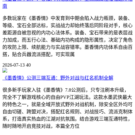
南
多数玩家在《墨香情》中发育到中期会陷入战力瓶颈，装备、
等级、宝石全部达标，实战战力却始终落后同阶段对手，核心
差距源自被忽视的内功心法体系。装备、宝石带来的是表层战
力加成，而五行心法、基础内功构成的隐形属性，决定了角色
的攻防上限、续航能力与实战容错率。墨香情内功体系自由百
搭，贴合兵器流派搭配，可实现属
2026-07-13
40
《墨香情》公测三端互通：野外对战与红名机制全解
很多新手玩家入驻《墨香情》7.8公测后，只专注刷本升级，
完全不了解游戏核心的自由PVP江湖玩法。这款水墨武侠最大
的特色之一，就是全域开放式野外对战机制，除安全区外均可
自由切磋、跨盟对决，搭配红名规则、对战技巧、流派克制体
系，打造真实热血的江湖对抗氛围。结合游戏三端互通特性，
随时随地开启竞技对战，本篇全方位