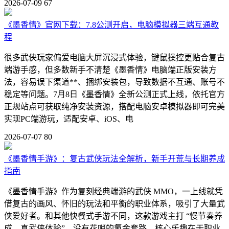
2026-07-09
67
《墨香情》官网下载：7.8公测开启，电脑模拟器三端互通教
程
很多武侠玩家偏爱电脑大屏沉浸式体验，键鼠操控更贴合复古
端游手感，但多数新手不清楚《墨香情》电脑端正版安装方
法，容易误下渠道**、捆绑安装包，导致数据不互通、账号不
稳定等问题。7月8日《墨香情》全新公测正式上线，依托官方
正规站点可获取纯净安装资源，搭配电脑安卓模拟器即可完美
实现PC端游玩，适配安卓、iOS、电
2026-07-07
80
《墨香情手游》：复古武侠玩法全解析，新手开荒与长期养成
指南
《墨香情手游》作为复刻经典端游的武侠 MMO，一上线就凭
借复古的画风、怀旧的玩法和平衡的职业体系，吸引了大量武
侠爱好者。和其他快餐式手游不同，这款游戏主打 “慢节奏养
成、真武侠体验”，没有花哨的氪金套路，核心乐趣在于职业