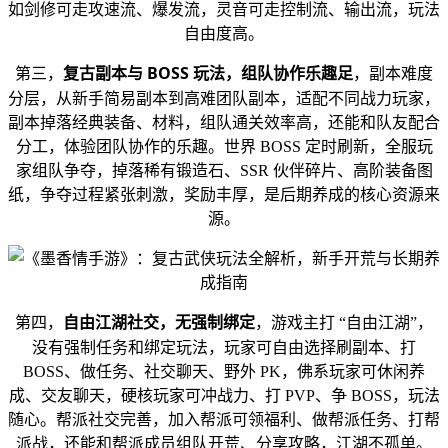
如剑修可走攻速流、爆发流，灵音可走控制流、输出流，玩法
自由度高。
复古副本与 BOSS 玩法，组队协作乐趣足
第三，
，副本难度
分层，从新手简易副本到高难团队副本，适配不同战力玩家，
副本掉落经典装备、材料，组队通关效率高，还能和队友配合
分工，体验团队协作的乐趣。世界 BOSS 定时刷新，全服玩
家组队争夺，掉落稀有锻造石、SSR 伙伴碎片、高阶装备图
纸，争夺过程紧张刺激，奖励丰厚，是后期养成的核心资源来
源。
自由江湖社交，无强制绑定
第四，
，游戏主打 “自由江湖”，
没有强制任务和绑定玩法，玩家可自由选择刷副本、打
BOSS、做任务、社交聊天、野外 PK，佛系玩家可休闲养
成、交友聊天，硬核玩家可冲战力、打 PVP、争 BOSS，玩法
随心。帮派社交完善，加入帮派可领福利、做帮派任务、打帮
派战，还能和帮派成员组队开荒、分享攻略，江湖不孤单。