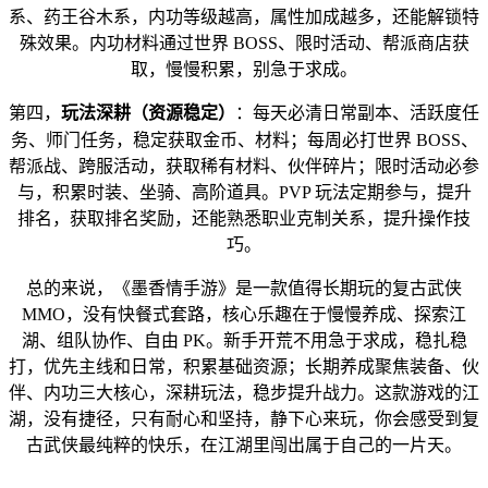
系、药王谷木系，内功等级越高，属性加成越多，还能解锁特
殊效果。内功材料通过世界 BOSS、限时活动、帮派商店获
取，慢慢积累，别急于求成。
玩法深耕（资源稳定）
第四，
：每天必清日常副本、活跃度任
务、师门任务，稳定获取金币、材料；每周必打世界 BOSS、
帮派战、跨服活动，获取稀有材料、伙伴碎片；限时活动必参
与，积累时装、坐骑、高阶道具。PVP 玩法定期参与，提升
排名，获取排名奖励，还能熟悉职业克制关系，提升操作技
巧。
总的来说，《墨香情手游》是一款值得长期玩的复古武侠
MMO，没有快餐式套路，核心乐趣在于慢慢养成、探索江
湖、组队协作、自由 PK。新手开荒不用急于求成，稳扎稳
打，优先主线和日常，积累基础资源；长期养成聚焦装备、伙
伴、内功三大核心，深耕玩法，稳步提升战力。这款游戏的江
湖，没有捷径，只有耐心和坚持，静下心来玩，你会感受到复
古武侠最纯粹的快乐，在江湖里闯出属于自己的一片天。