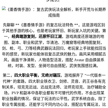
先聊聊 **《墨香情手游》的复古玩法特色 **，这是游戏区别
于其他手游的核心，也是老玩家怀旧、新玩家入坑的关键。第
经典端游复刻，还原怀旧江湖
一，
，游戏高度还原端游的地
图、副本、职业和武学，华清池、万魔窟等经典地图复刻，
剑、枪、弓、刀等经典武器玩法回归，老玩家上手就能找回当
年的感觉，新玩家也能体验复古武侠的魅力。画风采用细腻古
风，画面干净清新，人物造型活泼，搭配 Avatar 自由换装系
统，时装、发型、坐骑可自由搭配，武侠氛围感拉满。
四大职业平衡，无绝对碾压
第二，
，游戏摒弃了 “一代版本一
代神” 的套路，四大职业铁衣卫、剑修、灵音、药王谷各有克
制关系，坦克克近战、近战克法师、法师克坦克、治疗辅助全
场，PVP 和副本中各职业都有不可替代的作用，不会出现某
职业独霸的情况，保证了玩法的公平性。武学系统自由，除了
职业专属技能，还能学习不同内功心法，搭配出专属玩法，比