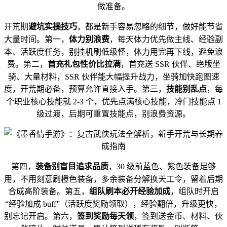
做准备。
避坑实操技巧
开荒期
，都是新手容易忽略的细节，做好能节省
体力别浪费
大量时间。第一，
，每天体力优先做主线、经验副
本、活跃度任务，别挂机刷低级怪，体力用完再下线，避免浪
首充礼包性价比拉满
费。第二，
，首充送 SSR 伙伴、绝版坐
骑、大量材料，SSR 伙伴能大幅提升战力，坐骑加快跑图速
技能别乱点
度，开荒期必备，预算允许直接入手。第三，
，每
个职业核心技能就 2-3 个，优先点满核心技能，冷门技能点 1
级过渡，后期可重置技能点，别浪费资源。
装备别盲目追求品质
第四，
，30 级前蓝色、紫色装备足够
用，不用刻意刷橙色装备，多余装备分解换天工令，留着后期
组队刷本必开经验加成
合成高阶装备。第五，
，组队时开启
“经验加成 buff”（活跃度奖励领取），经验翻倍，升级更快，
签到奖励每天领
别忘记开启。第六，
，签到送金币、材料、伙