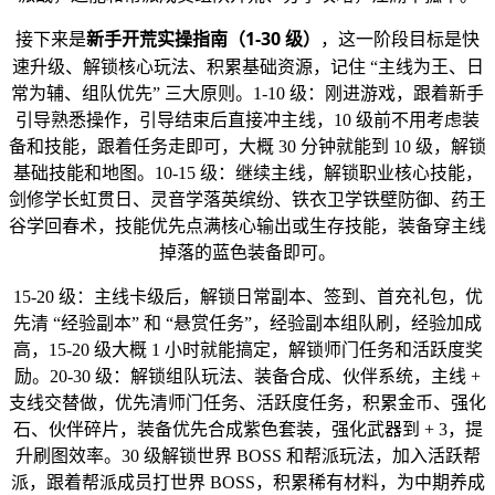
新手开荒实操指南（1-30 级）
接下来是
，这一阶段目标是快
速升级、解锁核心玩法、积累基础资源，记住 “主线为王、日
常为辅、组队优先” 三大原则。1-10 级：刚进游戏，跟着新手
引导熟悉操作，引导结束后直接冲主线，10 级前不用考虑装
备和技能，跟着任务走即可，大概 30 分钟就能到 10 级，解锁
基础技能和地图。10-15 级：继续主线，解锁职业核心技能，
剑修学长虹贯日、灵音学落英缤纷、铁衣卫学铁壁防御、药王
谷学回春术，技能优先点满核心输出或生存技能，装备穿主线
掉落的蓝色装备即可。
15-20 级：主线卡级后，解锁日常副本、签到、首充礼包，优
先清 “经验副本” 和 “悬赏任务”，经验副本组队刷，经验加成
高，15-20 级大概 1 小时就能搞定，解锁师门任务和活跃度奖
励。20-30 级：解锁组队玩法、装备合成、伙伴系统，主线 +
支线交替做，优先清师门任务、活跃度任务，积累金币、强化
石、伙伴碎片，装备优先合成紫色套装，强化武器到 + 3，提
升刷图效率。30 级解锁世界 BOSS 和帮派玩法，加入活跃帮
派，跟着帮派成员打世界 BOSS，积累稀有材料，为中期养成