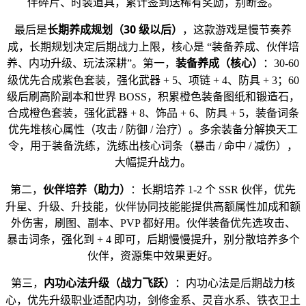
伴碎片、时装道具，累计签到送稀有奖励，别断签。
长期养成规划（30 级以后）
最后是
，这款游戏是慢节奏养
成，长期规划决定后期战力上限，核心是 “装备养成、伙伴培
装备养成（核心）
养、内功升级、玩法深耕”。第一，
：30-60
级优先合成紫色套装，强化武器 + 5、项链 + 4、防具 + 3；60
级后刷高阶副本和世界 BOSS，积累橙色装备图纸和锻造石，
合成橙色套装，强化武器 + 8、饰品 + 6、防具 + 5，装备词条
优先堆核心属性（攻击 / 防御 / 治疗）。多余装备分解换天工
令，用于装备洗练，洗练出核心词条（暴击 / 命中 / 减伤），
大幅提升战力。
伙伴培养（助力）
第二，
：长期培养 1-2 个 SSR 伙伴，优先
升星、升级、升技能，伙伴协同技能能提供高额属性加成和额
外伤害，刷图、副本、PVP 都好用。伙伴装备优先选攻击、
暴击词条，强化到 + 4 即可，后期慢慢提升，别分散培养多个
伙伴，资源集中效果更好。
内功心法升级（战力飞跃）
第三，
：内功心法是后期战力核
心，优先升级职业适配内功，剑修金系、灵音水系、铁衣卫土