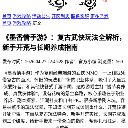
首页
游戏攻略
活动公告
开区列表
联系客服
更多游戏
首页
游戏攻略
正文
《墨香情手游》：复古武侠玩法全解析，
新手开荒与长期养成指南
发布时间：2026-04-27 22:45:28
作者：官方小编
浏览量：
569
《墨香情手游》作为复刻经典端游的武侠 MMO，一上线就凭
借复古的画风、怀旧的玩法和平衡的职业体系，吸引了大量武
侠爱好者。和其他快餐式手游不同，这款游戏主打 “慢节奏养
成、真武侠体验”，没有花哨的氪金套路，核心乐趣在于职业
养成、副本探索、江湖社交和自由 PK。很多新手刚入坑，容
易被繁多的玩法绕晕，不知道长期养成该侧重什么、开荒该避
开哪些雷。下面从复古玩法特色、新手开荒实操、长期养成规
划三个维度，给新手带来一份全面的指南，帮你扎根江湖，稳
步成长。